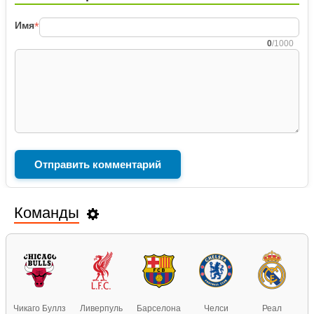
Имя
*
0
/1000
Команды
уллз
Ливерпуль
Барселона
Челси
Реал
Арсенал