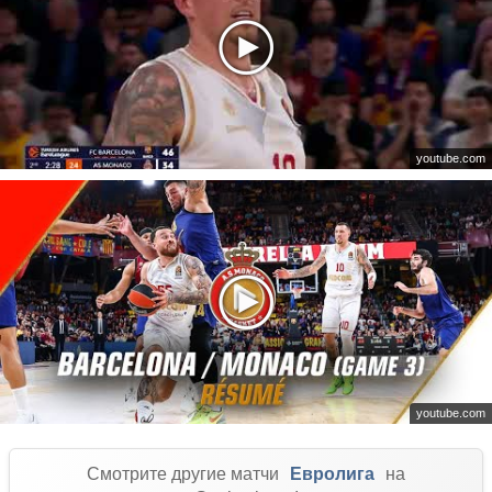
youtube.com
youtube.com
Смотрите другие матчи
Евролига
на