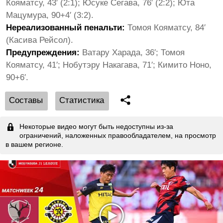
Кояматсу, 43′ (2:1); Юсуке Сегава, 76′ (2:2); Юта
Мацумура, 90+4′ (3:2).
Нереализованный пенальти:
Томоя Кояматсу, 84′
(Касива Рейсол).
Предупреждения:
Ватару Харада, 36′; Томоя
Кояматсу, 41′; Нобутэру Накагава, 71′; Кимито Ноно,
90+6′.
Cоставы
Статистика
Некоторые видео могут быть недоступны из-за
ограничений, наложенных правообладателем, на просмотр
в вашем регионе.