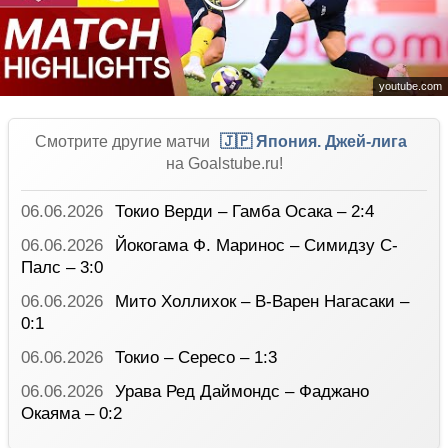
youtube.com
Смотрите другие матчи
🇯🇵 Япония. Джей-лига
на Goalstube.ru!
06.06.2026
Токио Верди – Гамба Осака – 2:4
06.06.2026
Йокогама Ф. Маринос – Симидзу С-
Палс – 3:0
06.06.2026
Мито Холлихок – В-Варен Нагасаки –
0:1
06.06.2026
Токио – Сересо – 1:3
06.06.2026
Урава Ред Даймондс – Фаджано
Окаяма – 0:2