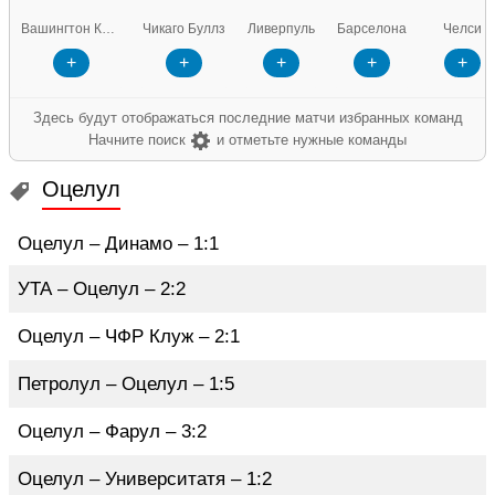
Вашингтон Кэпиталз
Чикаго Буллз
Ливерпуль
Барселона
Челси
+
+
+
+
+
Здесь будут отображаться последние матчи избранных команд
Начните поиск
и отметьте нужные команды
Оцелул
Оцелул – Динамо – 1:1
УТА – Оцелул – 2:2
Оцелул – ЧФР Клуж – 2:1
Петролул – Оцелул – 1:5
Оцелул – Фарул – 3:2
Оцелул – Университатя – 1:2