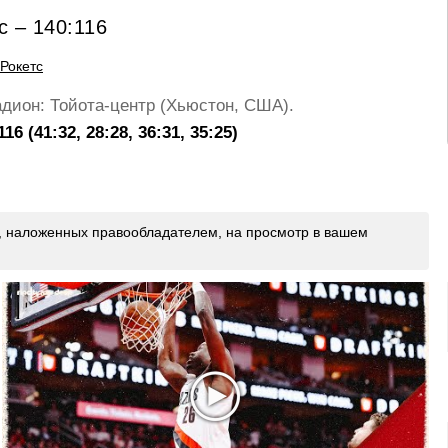
с – 140:116
Бостон Селтикс
Лос-Анджелес Лейкерс
Вашингтон Кэпиталз
+
+
+
Рокетс
адион: Тойота-центр (Хьюстон, США).
 (41:32, 28:28, 36:31, 35:25)
й, наложенных правообладателем, на просмотр в вашем