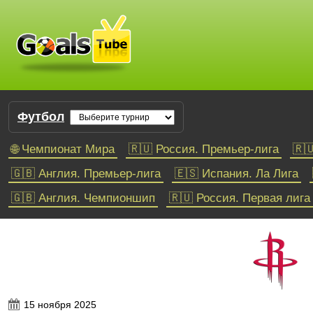
Футбол
🌐 Чемпионат Мира
🇷🇺 Россия. Премьер-лига
🇷
🇬🇧 Англия. Премьер-лига
🇪🇸 Испания. Ла Лига
🇬🇧 Англия. Чемпионшип
🇷🇺 Россия. Первая лига
Баскетбол
🇺🇸🇨🇦 НБА
Единая лига ВТБ
Евролига
15 ноября 2025