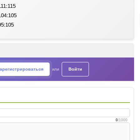
11:115
104:105
95:105
арегистрироваться
Войти
или
0
/1000