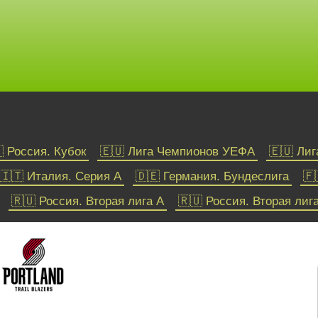
 Россия. Кубок
🇪🇺 Лига Чемпионов УЕФА
🇪🇺 Ли
🇮🇹 Италия. Серия А
🇩🇪 Германия. Бундеслига
🇫
🇷🇺 Россия. Вторая лига А
🇷🇺 Россия. Вторая лиг
Хоккей
🇺🇸🇨🇦 НХЛ
🌐 КХЛ