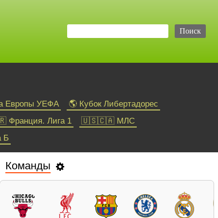
га Европы УЕФА
🌎 Кубок Либертадорес
🇷 Франция. Лига 1
🇺🇸🇨🇦 МЛС
а Б
Команды
Теннис
ATP
WTA