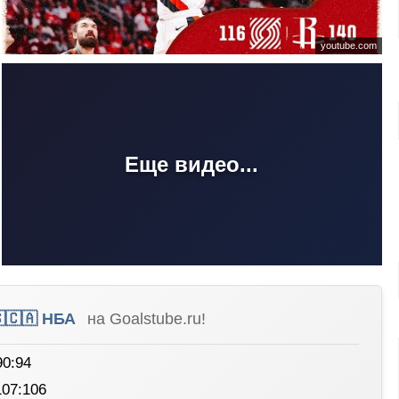
youtube.com
Еще видео...
🇨🇦 НБА
на Goalstube.ru!
90:94
107:106