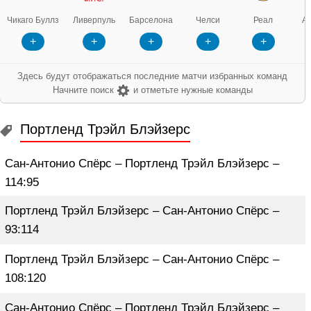
Чикаго Буллз
Ливерпуль
Барселона
Челси
Реал
Арс
+
+
+
+
+
Здесь будут отображаться последние матчи избранных команд
Начните поиск
и отметьте нужные команды
Портленд Трэйл Блэйзерс
Сан-Антонио Спёрс – Портленд Трэйл Блэйзерс –
114:95
Портленд Трэйл Блэйзерс – Сан-Антонио Спёрс –
93:114
Портленд Трэйл Блэйзерс – Сан-Антонио Спёрс –
108:120
Сан-Антонио Спёрс – Портленд Трэйл Блэйзерс –