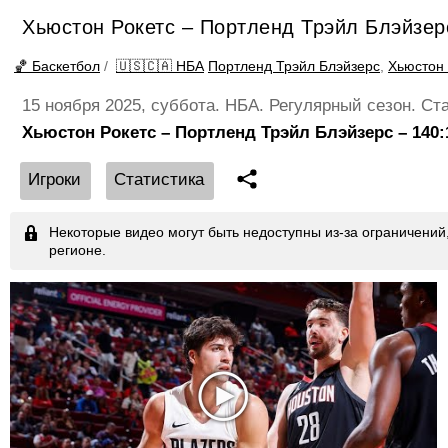
🇮🇹 Италия. Серия A
Хьюстон Рокетс – Портленд Трэйл Блэйзер
🇪🇸 Испания. Лига ACB
🏀 Баскетбол
/
🇺🇸🇨🇦 НБА
Портленд Трэйл Блэйзерс
,
Хьюстон 
15 ноября 2025, суббота. НБА. Регулярный сезон. Ст
Хьюстон Рокетс – Портленд Трэйл Блэйзерс – 140:116
Игроки
Статистика
Некоторые видео могут быть недоступны из-за ограничени
регионе.