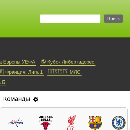
га Европы УЕФА
🌎 Кубок Либертадорес
🇷 Франция. Лига 1
🇺🇸🇨🇦 МЛС
а Б
Команды
Теннис
ATP
WTA