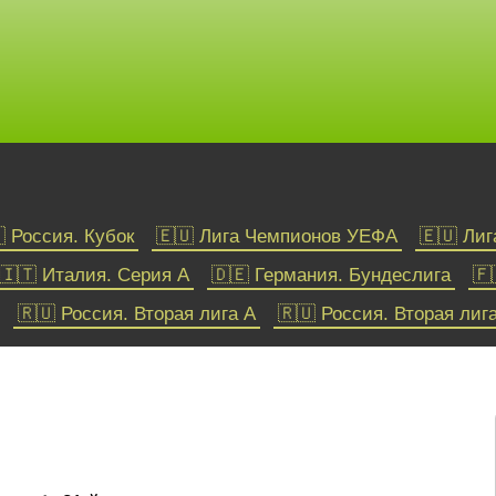
 Россия. Кубок
🇪🇺 Лига Чемпионов УЕФА
🇪🇺 Ли
🇮🇹 Италия. Серия А
🇩🇪 Германия. Бундеслига
🇫
🇷🇺 Россия. Вторая лига А
🇷🇺 Россия. Вторая лиг
Хоккей
🇺🇸🇨🇦 НХЛ
🌐 КХЛ