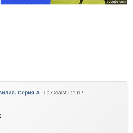
youtube.com
зилия. Серия A
на Goalstube.ru!
0