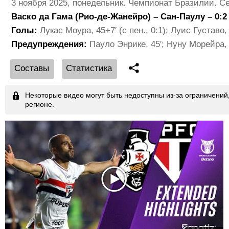
3 ноября 2025, понедельник. Чемпионат Бразилии. С
🇮🇹 Италия. Серия A
Васко да Гама (Рио-де-Жанейро) – Сан-Паулу – 0:2 
🇪🇸 Испания. Лига ACB
Голы:
Лукас Моура, 45+7′ (с пен., 0:1); Луис Густаво, 8
Предупреждения:
Пауло Энрике, 45′; Нуну Морейра, 4
Cоставы
Статистика
Некоторые видео могут быть недоступны из-за ограничени
регионе.