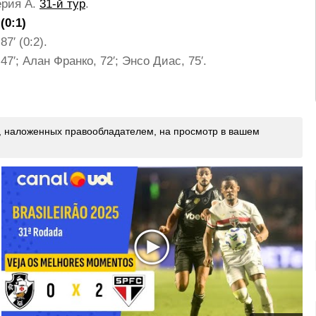
ерия A.
31-й тур
.
Бостон Селтикс
Лос-Анджелес Лейкерс
Вашингтон Кэпиталз
(0:1)
7′ (0:2).
+
+
+
7′; Алан Франко, 72′; Энсо Диас, 75′.
й, наложенных правообладателем, на просмотр в вашем