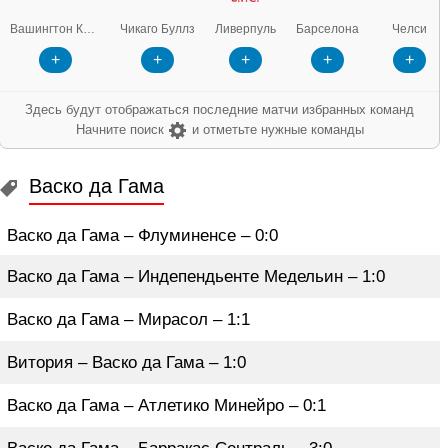
Чикаго Буллз
Ливерпуль
Барселона
Челси
Реал
А
+
+
+
+
+
Здесь будут отображаться последние матчи избранных команд
Начните поиск
и отметьте нужные команды
Васко да Гама
Васко да Гама – Флуминенсе – 0:0
Васко да Гама – Индепендьенте Медельин – 1:0
Васко да Гама – Мирасол – 1:1
Витория – Васко да Гама – 1:0
Васко да Гама – Атлетико Минейро – 0:1