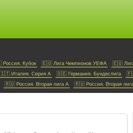
 Россия. Кубок
🇪🇺 Лига Чемпионов УЕФА
🇪🇺 Ли
🇮🇹 Италия. Серия А
🇩🇪 Германия. Бундеслига
🇫
🇷🇺 Россия. Вторая лига А
🇷🇺 Россия. Вторая лиг
Хоккей
🇺🇸🇨🇦 НХЛ
🌐 КХЛ