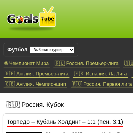
Футбол
🌐 Чемпионат Мира
🇷🇺 Россия. Премьер-лига
🇷
🇬🇧 Англия. Премьер-лига
🇪🇸 Испания. Ла Лига
🇬🇧 Англия. Чемпионшип
🇷🇺 Россия. Первая лига
Баскетбол
🇷🇺 Россия. Кубок
🇺🇸🇨🇦 НБА
Торпедо – Кубань Холдинг – 1:1 (пен. 3:1)
Единая лига ВТБ
Евролига