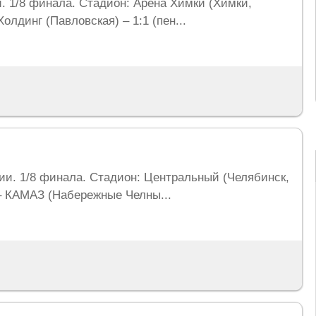
и. 1/8 финала. Стадион: Арена Химки (Химки,
олдинг (Павловская) – 1:1 (пен...
Бостон Селтикс
Лос-Анджелес Лейкерс
Вашингтон Кэпиталз
Чикаго Буллз
+
+
+
+
сии. 1/8 финала. Стадион: Центральный (Челябинск,
 – КАМАЗ (Набережные Челны...