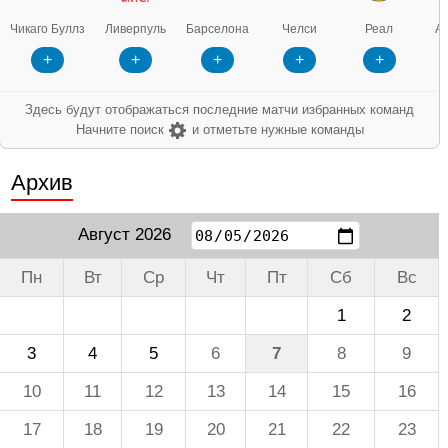
Ливерпуль
Барселона
Челси
Реал
Арсенал
Инт
+
+
+
+
+
Здесь будут отображаться последние матчи избранных команд
Начните поиск
и отметьте нужные команды
Архив
Август 2026
Пн
Вт
Ср
Чт
Пт
Сб
Вс
1
2
3
4
5
6
7
8
9
10
11
12
13
14
15
16
17
18
19
20
21
22
23