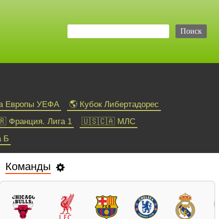
га Европы УЕФА
🌎 Кубок Либертадорес
🇷 Франция. Лига 1
🇺🇸🇨🇦 МЛС
а Б
Команды
Теннис
ATP
WTA